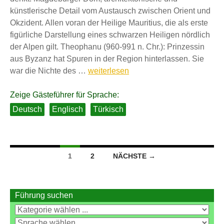
künstlerische Detail vom Austausch zwischen Orient und
Okzident. Allen voran der Heilige Mauritius, die als erste
figürliche Darstellung eines schwarzen Heiligen nördlich
der Alpen gilt. Theophanu (960-991 n. Chr.): Prinzessin
aus Byzanz hat Spuren in der Region hinterlassen. Sie
Magdeburg
war die Nichte des …
weiterlesen
–
als
Zeige Gästeführer für Sprache:
Brücke
Deutsch
Englisch
Türkisch
zwischen
dem
Orient
Beitragsnavigation
und
1
2
NÄCHSTE →
Okzident!
Führung suchen