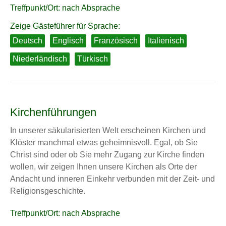
Treffpunkt/Ort: nach Absprache
um
Magdeburg
Zeige Gästeführer für Sprache:
mit
Deutsch
Englisch
Französisch
Italienisch
dem
Fahrrad
Niederländisch
Türkisch
Kirchenführungen
In unserer säkularisierten Welt erscheinen Kirchen und
Klöster manchmal etwas geheimnisvoll. Egal, ob Sie
Christ sind oder ob Sie mehr Zugang zur Kirche finden
wollen, wir zeigen Ihnen unsere Kirchen als Orte der
Andacht und inneren Einkehr verbunden mit der Zeit- und
Religionsgeschichte.
Treffpunkt/Ort: nach Absprache