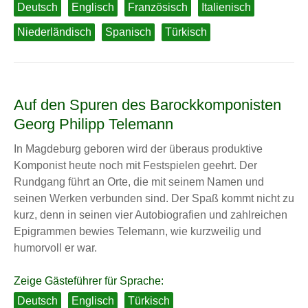
der
Deutsch
Englisch
Französisch
Italienisch
Reformation
Niederländisch
Spanisch
Türkisch
und
Martin
Luthers
Auf den Spuren des Barockkomponisten
Georg Philipp Telemann
In Magdeburg geboren wird der überaus produktive
Komponist heute noch mit Festspielen geehrt. Der
Rundgang führt an Orte, die mit seinem Namen und
seinen Werken verbunden sind. Der Spaß kommt nicht zu
kurz, denn in seinen vier Autobiografien und zahlreichen
Epigrammen bewies Telemann, wie kurzweilig und
humorvoll er war.
Zeige Gästeführer für Sprache:
Deutsch
Englisch
Türkisch