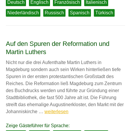
Deutsch
Englisch
Französisch
Italienisch
Niederländisch
Russisch
Spanisch
Türkisch
Auf den Spuren der Reformation und
Martin Luthers
Nicht nur die drei Aufenthalte Martin Luthers in
Magdeburg sondern auch sein Wirken hinterließen tiefe
Spuren in der ersten protestantischen Großstadt des
Reiches. Die Reformation ließ Magdeburg zum Zentrum
des Buchdrucks werden und führte zur Gründung einer
Stadtbibliothek, die fast 500 Jahre alt ist. Die Führung
streift das ehemalige Augustinerkloster, den Markt mit der
Auf
Johanniskirche …
weiterlesen
den
Spuren
Zeige Gästeführer für Sprache: