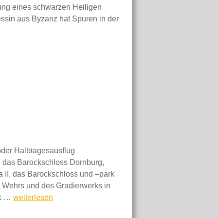
llung eines schwarzen Heiligen
zessin aus Byzanz hat Spuren in der
der Halbtagesausflug
. das Barockschloss Dornburg,
a II, das Barockschloss und –park
 Wehrs und des Gradierwerks in
Umlandführungen
rk …
weiterlesen
Magdeburg