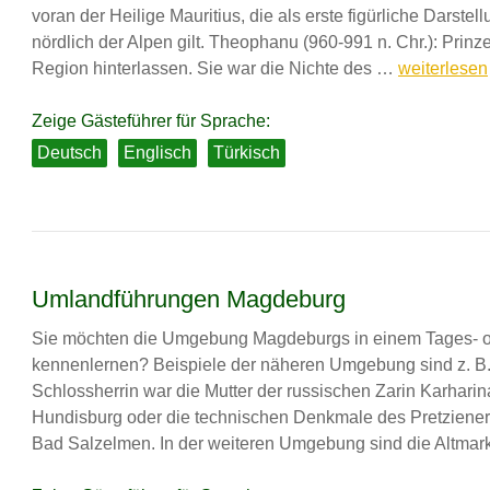
voran der Heilige Mauritius, die als erste figürliche Darste
nördlich der Alpen gilt. Theophanu (960-991 n. Chr.): Prin
Magdeburg
Region hinterlassen. Sie war die Nichte des …
weiterlesen
–
als
Zeige Gästeführer für Sprache:
Brücke
Deutsch
Englisch
Türkisch
zwischen
dem
Orient
und
Okzident!
Umlandführungen Magdeburg
Sie möchten die Umgebung Magdeburgs in einem Tages- o
kennenlernen? Beispiele der näheren Umgebung sind z. B
Schlossherrin war die Mutter der russischen Zarin Karharin
Hundisburg oder die technischen Denkmale des Pretziener
Bad Salzelmen. In der weiteren Umgebung sind die Altma