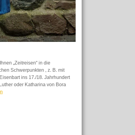
nen „Zeitreisen“ in die
chen Schwerpunkten , z. B. mit
 Eisenbart ins 17./18. Jahrhundert
 Luther oder Katharina von Bora
hrungen
en