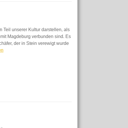
Teil unserer Kultur darstellen, als
e mit Magdeburg verbunden sind. Es
chäfer, der in Stein verewigt wurde
tes
en
rg