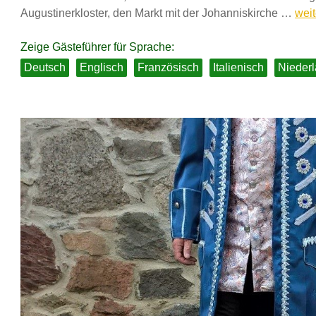
Auf
Augustinerkloster, den Markt mit der Johanniskirche …
weit
den
Spu
Zeige Gästeführer für Sprache:
der
Deutsch
Englisch
Französisch
Italienisch
Niederl
Ref
und
Mart
Luth